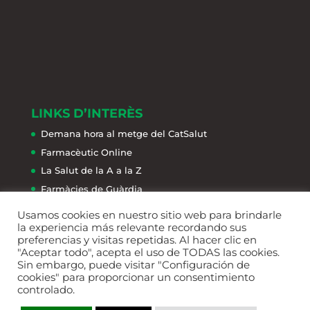
LINKS D’INTERÈS
Demana hora al metge del CatSalut
Farmacèutic Online
La Salut de la A a la Z
Farmàcies de Guàrdia
Usamos cookies en nuestro sitio web para brindarle
la experiencia más relevante recordando sus
preferencias y visitas repetidas. Al hacer clic en
"Aceptar todo", acepta el uso de TODAS las cookies.
Sin embargo, puede visitar "Configuración de
Política de privacitat
Política de Cookies
cookies" para proporcionar un consentimiento
controlado.