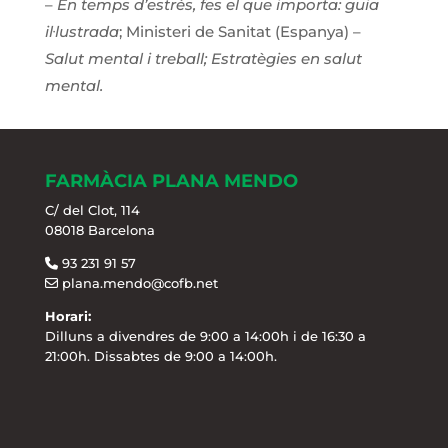
–
En temps d’estrès, fes el que importa: guia
il·lustrada
; Ministeri de Sanitat (Espanya) –
Salut mental i treball; Estratègies en salut
mental.
FARMÀCIA PLANA MENDO
C/ del Clot, 114
08018 Barcelona
93 231 91 57
plana.mendo@cofb.net
Horari:
Dilluns a divendres de 9:00 a 14:00h i de 16:30 a
21:00h. Dissabtes de 9:00 a 14:00h.